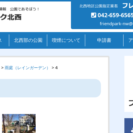
042-659-656
friendpark-nw@
ス
北西部の公園
喫煙について
申請書
ア
>
雨庭（レインガーデン）
> 4