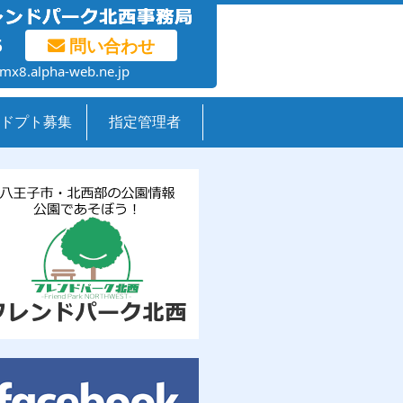
5
問い合わせ
mx8.alpha-web.ne.jp
ドプト募集
指定管理者