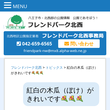
MENU
042-659-6565
問い合わせ
friendpark-nw@mx8.alpha-web.ne.jp
フレンドパーク北西
>
トピックス
> 紅白の木瓜（ぼけ）
がきれいです
紅白の木瓜（ぼけ）が
きれいです