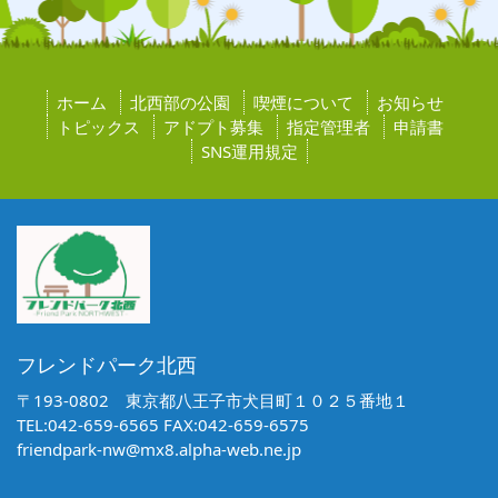
ホーム
北西部の公園
喫煙について
お知らせ
トピックス
アドプト募集
指定管理者
申請書
SNS運用規定
フレンドパーク北西
〒193-0802 東京都八王子市犬目町１０２５番地１
TEL:042-659-6565 FAX:042-659-6575
friendpark-nw@mx8.alpha-web.ne.jp