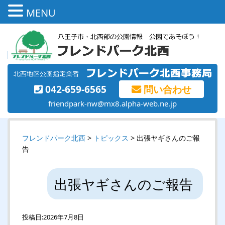
MENU
042-659-6565
問い合わせ
friendpark-nw@mx8.alpha-web.ne.jp
フレンドパーク北西
>
トピックス
> 出張ヤギさんのご報
告
出張ヤギさんのご報告
投稿日:
2026年7月8日