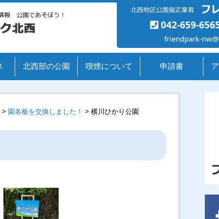
042-659-656
friendpark-nw@
ス
北西部の公園
喫煙について
申請書
ア
>
園名板を交換しました！
> 横川ひかり公園