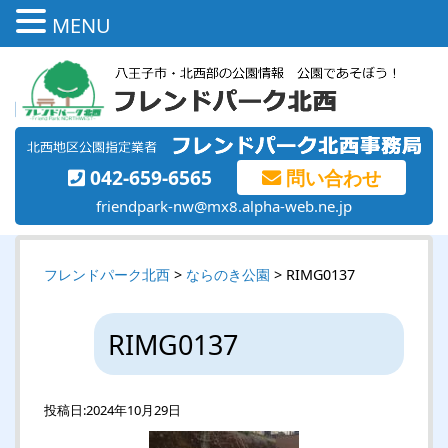
MENU
042-659-6565
問い合わせ
friendpark-nw@mx8.alpha-web.ne.jp
フレンドパーク北西
>
ならのき公園
> RIMG0137
RIMG0137
投稿日:
2024年10月29日