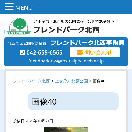
MENU
042-659-6565
問い合わせ
friendpark-nw@mx8.alpha-web.ne.jp
フレンドパーク北西
>
上壱分方北原公園
> 画像40
画像40
投稿日:
2025年10月21日