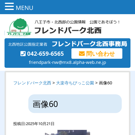
MENU
042-659-6565
問い合わせ
friendpark-nw@mx8.alpha-web.ne.jp
フレンドパーク北西
>
大楽寺ちびっこ公園
> 画像60
画像60
投稿日:
2025年10月21日