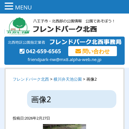
MENU
042-659-6565
問い合わせ
friendpark-nw@mx8.alpha-web.ne.jp
フレンドパーク北西
>
横川弁天池公園
> 画像2
画像2
投稿日:
2026年2月27日