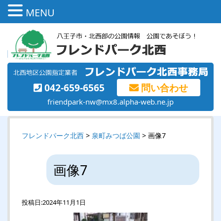
MENU
042-659-6565
問い合わせ
friendpark-nw@mx8.alpha-web.ne.jp
フレンドパーク北西
>
泉町みつば公園
> 画像7
画像7
投稿日:
2024年11月1日