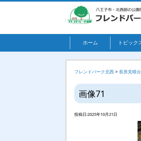
ホーム
トピック
フレンドパーク北西
>
長房見晴台
画像71
投稿日:
2025年10月21日