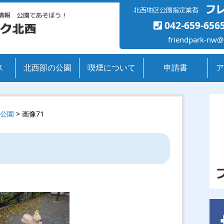
042-659-656
friendpark-nw@
ス
北西部の公園
喫煙について
申請書
ア
公園
> 画像71