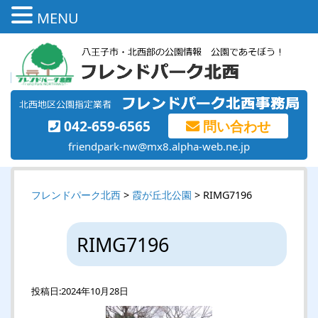
MENU
042-659-6565
問い合わせ
friendpark-nw@mx8.alpha-web.ne.jp
フレンドパーク北西
>
霞が丘北公園
> RIMG7196
RIMG7196
投稿日:
2024年10月28日