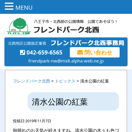
MENU
042-659-6565
問い合わせ
friendpark-nw@mx8.alpha-web.ne.jp
フレンドパーク北西
>
トピックス
> 清水公園の紅葉
清水公園の紅葉
投稿日:
2019年11月7日
秋晴れのお天気が続きますね。清水公園の木々も色づ