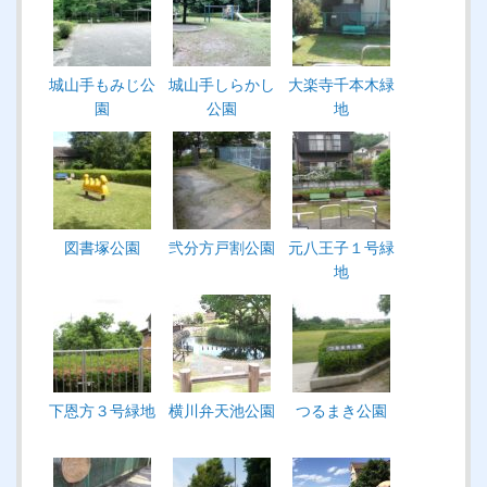
城山手もみじ公
城山手しらかし
大楽寺千本木緑
園
公園
地
図書塚公園
弐分方戸割公園
元八王子１号緑
地
下恩方３号緑地
横川弁天池公園
つるまき公園