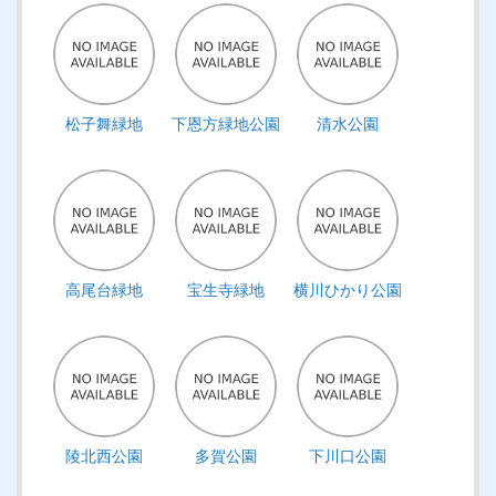
松子舞緑地
下恩方緑地公園
清水公園
高尾台緑地
宝生寺緑地
横川ひかり公園
陵北西公園
多賀公園
下川口公園