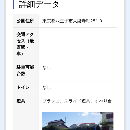
詳細データ
公園住所
東京都八王子市大楽寺町251-9
交通アク
セス（最
寄駅・
車）
駐車可能
なし
台数
トイレ
なし
遊具
ブランコ、スライド遊具、すべり台