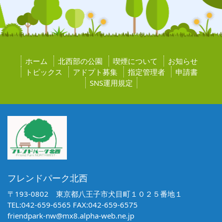
ホーム
北西部の公園
喫煙について
お知らせ
トピックス
アドプト募集
指定管理者
申請書
SNS運用規定
フレンドパーク北西
〒193-0802 東京都八王子市犬目町１０２５番地１
TEL:042-659-6565 FAX:042-659-6575
friendpark-nw@mx8.alpha-web.ne.jp