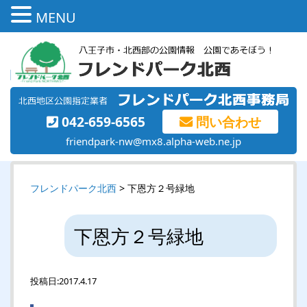
MENU
042-659-6565
問い合わせ
friendpark-nw@mx8.alpha-web.ne.jp
フレンドパーク北西
> 下恩方２号緑地
下恩方２号緑地
投稿日:
2017.4.17