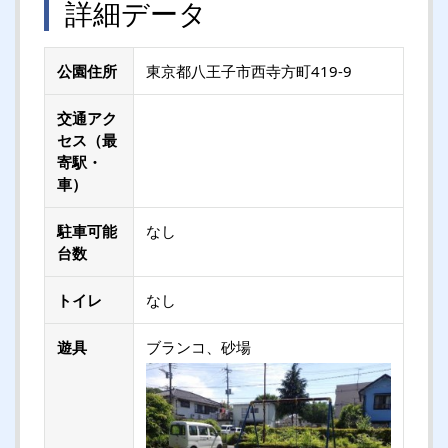
詳細データ
公園住所
東京都八王子市西寺方町419-9
交通アク
セス（最
寄駅・
車）
駐車可能
なし
台数
トイレ
なし
遊具
ブランコ、砂場