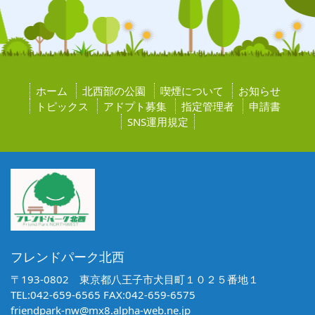
ホーム
北西部の公園
喫煙について
お知らせ
トピックス
アドプト募集
指定管理者
申請書
SNS運用規定
フレンドパーク北西
〒193-0802 東京都八王子市犬目町１０２５番地１
TEL:042-659-6565 FAX:042-659-6575
friendpark-nw@mx8.alpha-web.ne.jp