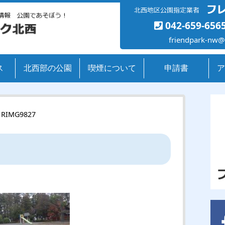
042-659-656
friendpark-nw@
ス
北西部の公園
喫煙について
申請書
ア
 RIMG9827