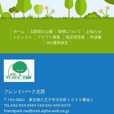
ホーム
北西部の公園
喫煙について
お知らせ
トピックス
アドプト募集
指定管理者
申請書
SNS運用規定
フレンドパーク北西
〒193-0802 東京都八王子市犬目町１０２５番地１
TEL:042-659-6565 FAX:042-659-6575
friendpark-nw@mx8.alpha-web.ne.jp