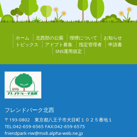
ホーム
北西部の公園
喫煙について
お知らせ
トピックス
アドプト募集
指定管理者
申請書
SNS運用規定
フレンドパーク北西
〒193-0802 東京都八王子市犬目町１０２５番地１
TEL:042-659-6565 FAX:042-659-6575
friendpark-nw@mx8.alpha-web.ne.jp