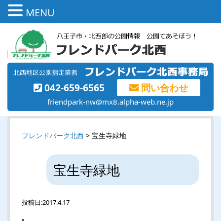
MENU
042-659-6565
問い合わせ
friendpark-nw@mx8.alpha-web.ne.jp
フレンドパーク北西
> 宝生寺緑地
宝生寺緑地
投稿日:
2017.4.17