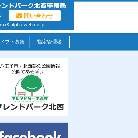
5
問い合わせ
mx8.alpha-web.ne.jp
ドプト募集
指定管理者