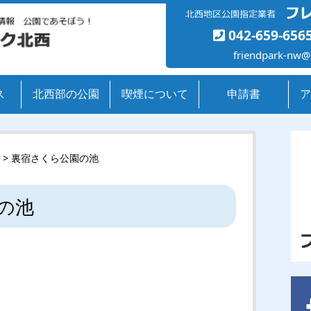
042-659-656
friendpark-nw@
ス
北西部の公園
喫煙について
申請書
ア
> 裏宿さくら公園の池
の池