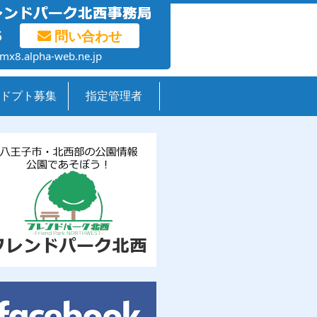
5
問い合わせ
mx8.alpha-web.ne.jp
ドプト募集
指定管理者