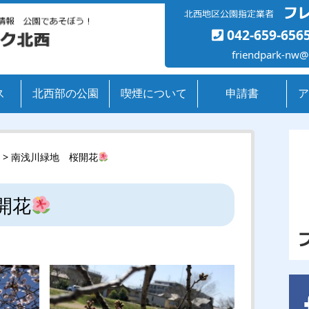
042-659-656
friendpark-nw@
ス
北西部の公園
喫煙について
申請書
ア
> 南浅川緑地 桜開花
開花