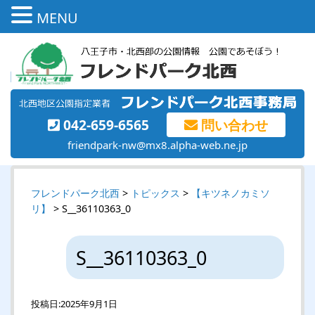
MENU
042-659-6565
問い合わせ
friendpark-nw@mx8.alpha-web.ne.jp
フレンドパーク北西
>
トピックス
>
【キツネノカミソ
リ】
> S__36110363_0
S__36110363_0
投稿日:
2025年9月1日