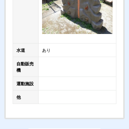
水道
あり
自動販売
機
運動施設
他