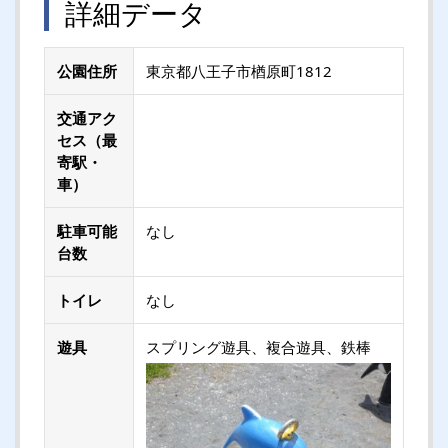
詳細データ
公園住所
東京都八王子市楢原町1812
交通アク
セス（最
寄駅・
車）
駐車可能
なし
台数
トイレ
なし
遊具
スプリング遊具、複合遊具、鉄棒