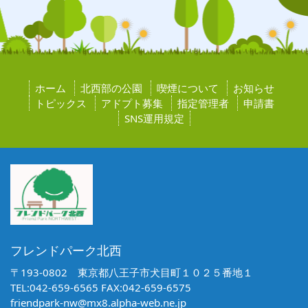
ホーム
北西部の公園
喫煙について
お知らせ
トピックス
アドプト募集
指定管理者
申請書
SNS運用規定
フレンドパーク北西
〒193-0802 東京都八王子市犬目町１０２５番地１
TEL:042-659-6565 FAX:042-659-6575
friendpark-nw@mx8.alpha-web.ne.jp