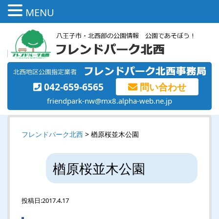
MENU
042-659-6565
問い合わせ
friendpark-nw@mx8.alpha-web.ne.jp
フレンドパーク北西
> 楢原桜並木公園
楢原桜並木公園
投稿日:
2017.4.17