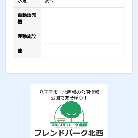
水道
あり
自動販売
機
運動施設
他